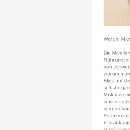
Warum Micel
Die Micelle
Nahrungserg
von schwerl
warum manch
Blick auf di
selbstorgan
Moleküle ei
wasserlösli
werden kann
Rahmen inte
Erkrankunge
Unterschied