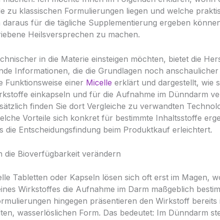
e zu klassischen Formulierungen liegen und welche prakti
ch daraus für die tägliche Supplementierung ergeben könne
riebene Heilsversprechen zu machen.
hnischer in die Materie einsteigen möchten, bietet die Hers
nde Informationen, die die Grundlagen noch anschauliche
ie Funktionsweise einer
Micelle
erklärt und dargestellt, wie 
rkstoffe einkapseln und für die Aufnahme im Dünndarm ve
ätzlich finden Sie dort Vergleiche zu verwandten Technol
elche Vorteile sich konkret für bestimmte Inhaltsstoffe er
 die Entscheidungsfindung beim Produktkauf erleichtert.
n die Bioverfügbarkeit verändern
lle Tabletten oder Kapseln lösen sich oft erst im Magen, w
 eines Wirkstoffes die Aufnahme im Darm maßgeblich besti
ormulierungen hingegen präsentieren den Wirkstoff bereits 
eilten, wasserlöslichen Form. Das bedeutet: Im Dünndarm st