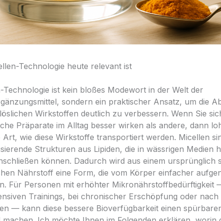
len-Technologie heute relevant ist
n-Technologie ist kein bloßes Modewort in der Welt der
änzungsmittel, sondern ein praktischer Ansatz, um die A
öslichen Wirkstoffen deutlich zu verbessern. Wenn Sie sic
e Präparate im Alltag besser wirken als andere, dann loh
e Art, wie diese Wirkstoffe transportiert werden. Micellen si
isierende Strukturen aus Lipiden, die in wässrigen Medien
nschließen können. Dadurch wird aus einem ursprünglich 
chen Nährstoff eine Form, die vom Körper einfacher auf
. Für Personen mit erhöhter Mikronährstoffbedürftigkeit 
nsiven Trainings, bei chronischer Erschöpfung oder nach
n — kann diese bessere Bioverfügbarkeit einen spürbare
 machen. Ich möchte Ihnen im Folgenden erklären, worin 