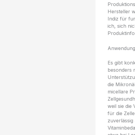
Produktions
Hersteller w
Indiz für f
ich, sich ni
Produktinfo
Anwendungsb
Es gibt kon
besonders n
Unterstütz
die Mikronä
micellare P
Zellgesundh
weil sie di
für die Zel
zuverlässi
Vitaminbeda
etwa bei L