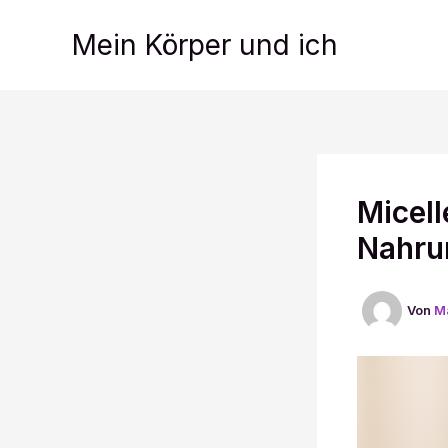
Zum
Inhalt
Mein Körper und ich
springen
Micell
Nahru
Von
M