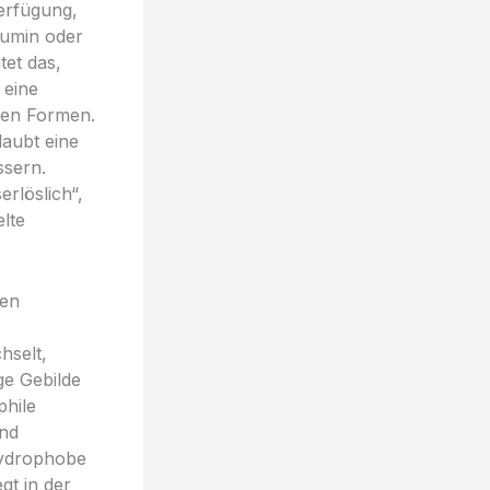
Verfügung,
cumin oder
et das,
 eine
hen Formen.
laubt eine
ssern.
rlöslich“,
elte
nen
hselt,
ge Gebilde
phile
und
hydrophobe
gt in der