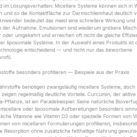
und im Lösungsverhalten: Micellare Systeme können sich in
len und so die Kontaktfläche zur Darmschleimhaut deutlich 
 Anwender bedeutet das meist eine schnellere Wirkung und
t in der Aufnahme. Emulsionen sind wiederum gröbere Misc
r oder umgekehrt und erreichen oft nicht die gleiche Effizie
der liposomale Systeme. In der Auswahl eines Produkts ist 
echnologie entscheidend — und nicht nur das beworbene
rofil.
stoffe besonders profitieren — Beispiele aus der Praxis
Nährstoffe benötigen zwangsläufig micellare Systeme, doch
zeigen regelmäßig deutliche Vorteile. Curcumin, der aktive 
Pflanze, ist ein Paradebeispiel: Seine natürliche Bioverfüg
 micellare oder liposomale Aufbereitungen besonders sinnv
sliche Vitamine wie Vitamin D3 oder spezielle Formen von V
nen von micellaren Formulierungen profitieren, insbeson
le Resorption ohne zusätzliche fetthaltige Nahrung gewünsc