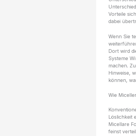
Unterschied
Vorteile si
dabei übert
Wenn Sie tec
weiterführe
Dort wird d
Systeme Wi
machen. Zus
Hinweise, w
können, was
Wie Micelle
Konventione
Löslichkeit
Micellare F
feinst vert