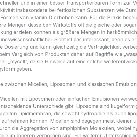
schneller und in einer besser transportierbaren Form zur 
ektivität insbesondere bei fettlöslichen Substanzen wie Cur
Formen von Vitamin D erhöhen kann. Für die Praxis bedeut
ere Mengen desselben Wirkstoffs oft die gleiche oder sogar
rkung erzielen können als größere Mengen in herkömmlic
ngswissenschaftlicher Sicht ist das interessant, denn es er
 Dosierung und kann gleichzeitig die Verträglichkeit verbe
beim Vergleich von Produkten daher auf Begriffe wie „wasse
der „mycell“, da sie Hinweise auf eine solche weiterentwick
gsform geben.
e zwischen Micellen, Liposomen und klassischen Emulsio
Micellen mit Liposomen oder einfachen Emulsionen verwec
ntscheidende Unterschiede gibt. Liposome sind kugelförmi
oppelten Lipidmembran, die sowohl hydrophile als auch lipo
aufnehmen können. Micellen sind dagegen meist kleiner 
urch die Aggregation von amphiphilen Molekülen, wobei 
eile im Inneren verborgen sind. Ein weiterer Unterschied lie