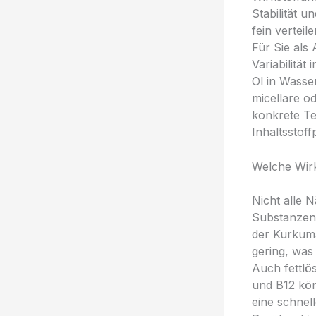
Stabilität 
fein vertei
Für Sie als
Variabilitä
Öl in Wasse
micellare o
konkrete T
Inhaltsstoffp
Welche Wirk
Nicht alle 
Substanzen 
der Kurkuma-
gering, was
Auch fettlö
und B12 kön
eine schnel