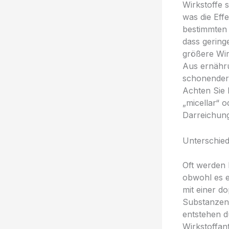
Wirkstoffe 
was die Eff
bestimmten 
dass gering
größere Wi
Aus ernähru
schonendere
Achten Sie 
„micellar“ o
Darreichun
Unterschied
Oft werden 
obwohl es e
mit einer d
Substanzen 
entstehen d
Wirkstoffant