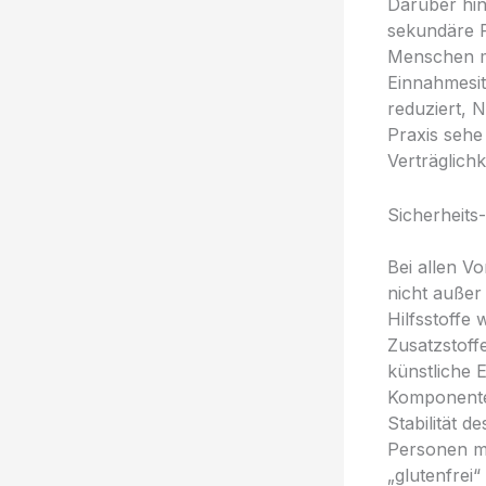
Darüber hin
sekundäre P
Menschen mi
Einnahmesitu
reduziert, 
Praxis sehe 
Verträglich
Sicherheits
Bei allen V
nicht außer
Hilfsstoffe
Zusatzstoff
künstliche 
Komponenten
Stabilität d
Personen mi
„glutenfrei“