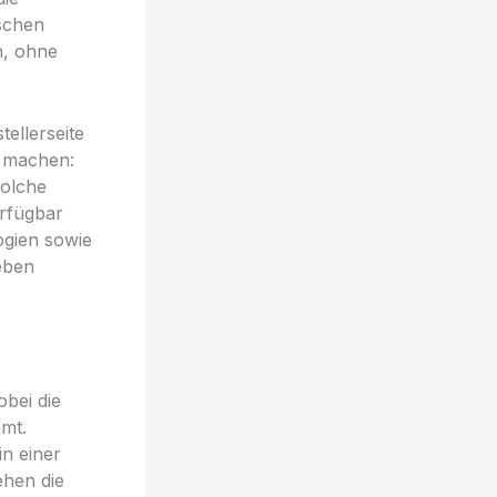
schen
n, ohne
tellerseite
r machen:
solche
rfügbar
ogien sowie
geben
obei die
mmt.
in einer
ehen die