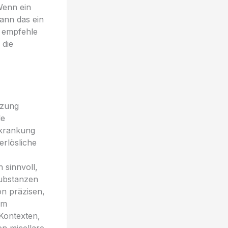
Wenn ein
kann das ein
h empfehle
 die
nzung
le
rkrankung
erlösliche
 sinnvoll,
Substanzen
on präzisen,
em
 Kontexten,
n micellare