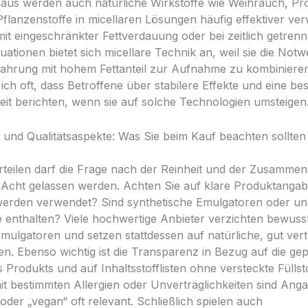
aus werden auch natürliche Wirkstoffe wie Weihrauch, Pro
flanzenstoffe in micellaren Lösungen häufig effektiver ver
t eingeschränkter Fettverdauung oder bei zeitlich getrenn
ationen bietet sich micellare Technik an, weil sie die Notw
Nahrung mit hohem Fettanteil zur Aufnahme zu kombinieren
ich oft, dass Betroffene über stabilere Effekte und eine be
keit berichten, wenn sie auf solche Technologien umsteigen
- und Qualitätsaspekte: Was Sie beim Kauf beachten sollten
orteilen darf die Frage nach der Reinheit und der Zusamme
 Acht gelassen werden. Achten Sie auf klare Produktanga
 werden verwendet? Sind synthetische Emulgatoren oder un
e enthalten? Viele hochwertige Anbieter verzichten bewuss
Emulgatoren und setzen stattdessen auf natürliche, gut vert
. Ebenso wichtig ist die Transparenz in Bezug auf die gep
es Produkts und auf Inhaltsstofflisten ohne versteckte Füllst
t bestimmten Allergien oder Unverträglichkeiten sind Ang
 oder „vegan“ oft relevant. Schließlich spielen auch