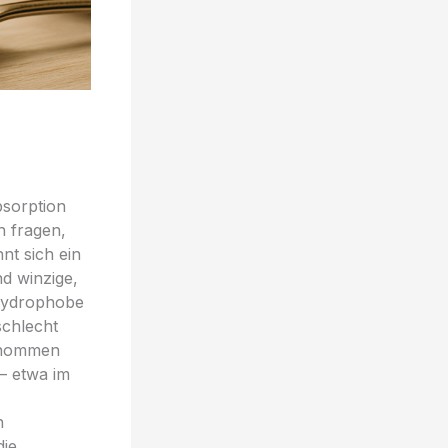
bsorption
h fragen,
nt sich ein
nd winzige,
 hydrophobe
schlecht
genommen
— etwa im
n
die