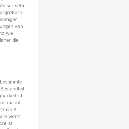
 Wasser sehr
vergrößern.
 weniger
hungen von
nz wie
daher die
 bestimmte
Bestandteil
barkeit ist
oll macht.
itamin K
dere wenn
ht ist.