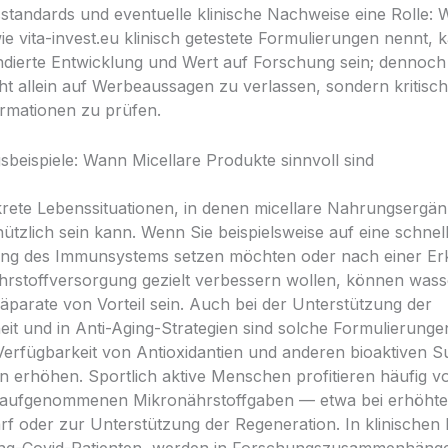
standards und eventuelle klinische Nachweise eine Rolle: 
ie vita-invest.eu klinisch getestete Formulierungen nennt, 
undierte Entwicklung und Wert auf Forschung sein; dennoc
cht allein auf Werbeaussagen zu verlassen, sondern kritisch
rmationen zu prüfen.
eispiele: Wann Micellare Produkte sinnvoll sind
krete Lebenssituationen, in denen micellare Nahrungsergä
ützlich sein kann. Wenn Sie beispielsweise auf eine schnel
ung des Immunsystems setzen möchten oder nach einer E
hrstoffversorgung gezielt verbessern wollen, können wass
räparate von Vorteil sein. Auch bei der Unterstützung der
eit und in Anti-Aging-Strategien sind solche Formulierungen
e Verfügbarkeit von Antioxidantien und anderen bioaktiven 
len erhöhen. Sportlich aktive Menschen profitieren häufig v
g aufgenommenen Mikronährstoffgaben — etwa bei erhöht
rf oder zur Unterstützung der Regeneration. In klinischen
ong-Covid-Patienten, werden in Forschungszusammenhänge