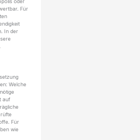
polis oder
wertbar. Für
ten
endigkeit
. In der
ssere
.
nsetzung
ben: Welche
nötige
t auf
rägliche
rüfte
offe. Für
aben wie